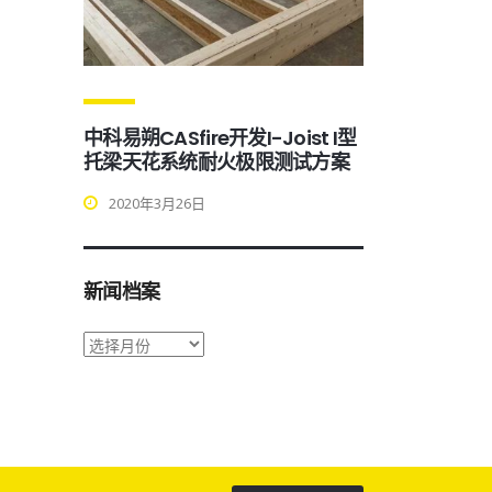
中科易朔CASfire开发I-Joist I型
托梁天花系统耐火极限测试方案
2020年3月26日
新闻档案
新
闻
档
案