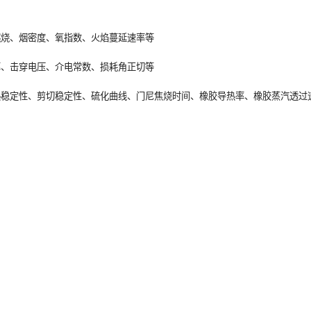
燃烧、烟密度、氧指数、火焰蔓延速率等
率、击穿电压、介电常数、损耗角正切等
热稳定性、剪切稳定性、硫化曲线、门尼焦烧时间、橡胶导热率、橡胶蒸汽透过