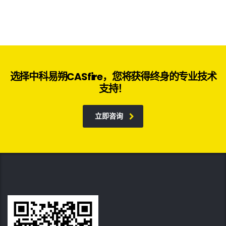
选择中科易朔CASfire，您将获得终身的专业技术
支持！
立即咨询