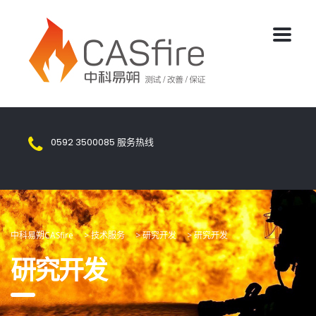
0592 3500085
服务热线
中科易朔CASfire
>
技术服务
>
研究开发
>
研究开发
研究开发