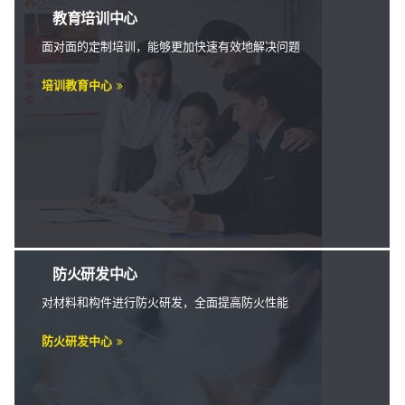
教育培训中心
面对面的定制培训，能够更加快速有效地解决问题
培训教育中心
防火研发中心
对材料和构件进行防火研发，全面提高防火性能
防火研发中心