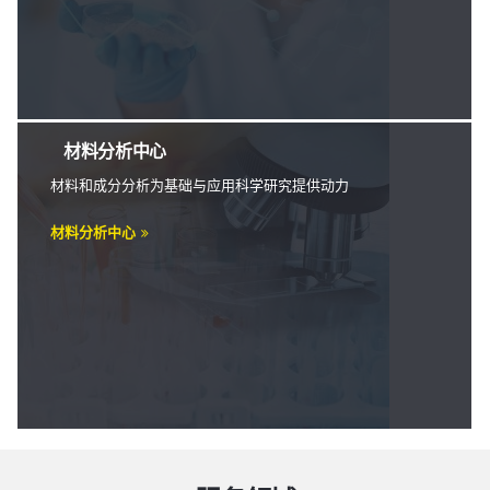
材料分析中心
材料和成分分析为基础与应用科学研究提供动力
材料分析中心