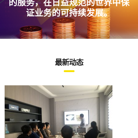
的服务，在日益规范的世界中保
证业务的可持续发展。
最新动态