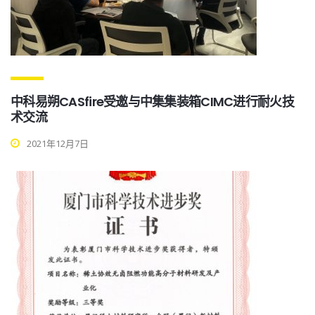
中科易朔CASfire受邀与中集集装箱CIMC进行耐火技
术交流
2021年12月7日