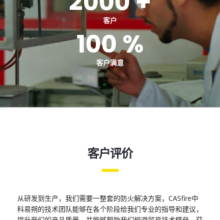
2000 +
客户
100 %
客户满意
客户评价
发到生产，我们需要一整套的防火解决方案，CASfire中
安
朔的技术团队能够在各个阶段给我们专业的指导和建议，
团
我们的产品质量，并能够帮助我们规避贸易技术壁垒，获
这