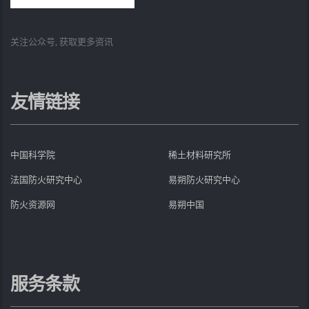
关注公众号, 获取更多资讯
友情链接
中国科学院
稀土材料研究所
法国防火研究中心
易朔防火研究中心
防火资源网
易朔中国
服务条款